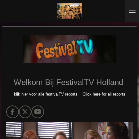
Ga
direct
naar
de
hoofdinhoud
Welkom Bij FestivalTV Holland
klik hier voor alle festivalTV reports Click here for all reports
F
X
Y
a
o
c
u
e
T
b
u