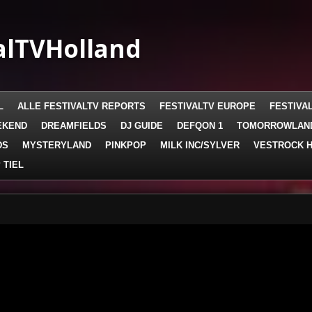
alTVHolland
L
ALLE FESTIVALTV REPORTS
FESTIVALTV EUROPE
FESTIVA
EKEND
DREAMFIELDS
DJ GUIDE
DEFQON 1
TOMORROWLAN
DS
MYSTERYLAND
PINKPOP
MILK INC/SYLVER
VESTROCK H
 TIEL