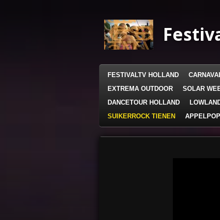
Ga
direct
Festiv
naar
de
hoofdinhoud
FESTIVALTV HOLLAND
CARNAVA
EXTREMA OUTDOOR
SOLAR WE
DANCETOUR HOLLAND
LOWLAN
SUIKERROCK TIENEN
APPELPOP